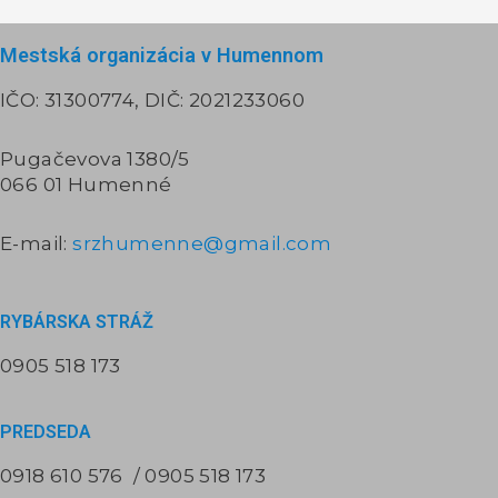
Mestská organizácia v Humennom
IČO: 31300774, DIČ: 2021233060
Pugačevova 1380/5
066 01 Humenné
E-mail:
srzhumenne@gmail.com
RYBÁRSKA STRÁŽ​
0905 518 173
PREDSEDA
0918 610 576 / 0905 518 173