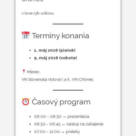
v love rýb udicou
Termíny konania
1. máj 2026 (piatok)
9. máj 2026 (sobota)
Miesto:
VN Slovenská Volová I. a II., VN Chlmec
Časový program
06:00 – 06:30 → prezentácia
06:30 – 06:45 → nástup na zahájenie
07:00 – 12:00 → preteky