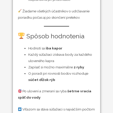
Žiadame všetkých účastníkov o udržiavanie
poriadku počas aj po skončení pretekov.
Spôsob hodnotenia
Hodnotí sa
iba kapor
Každý súťažiaci získava body za každého
uloveného kapra
Zapísať si možno maximálne
2 ryby
O poradí pri rovnosti bodov rozhoduje
súčet dĺžok rýb
Po ulovení a zmeraní sa ryba
šetrne vracia
späť do vody
Víťazom sa stáva súťažiaci s najväčším počtom