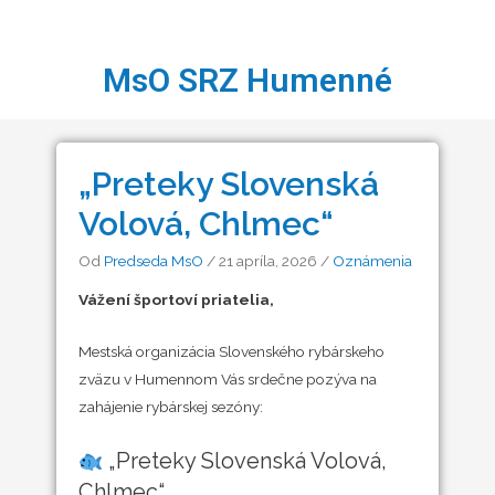
MsO SRZ Humenné
„Preteky Slovenská
Volová, Chlmec“
Od
Predseda MsO
/
21 apríla, 2026
/
Oznámenia
Vážení športoví priatelia,
Mestská organizácia Slovenského rybárskeho
zväzu v Humennom Vás srdečne pozýva na
zahájenie rybárskej sezóny:
„Preteky Slovenská Volová,
Chlmec“