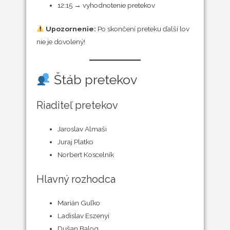
12:15 → vyhodnotenie pretekov
Upozornenie:
Po skončení preteku ďalší lov
nie je dovolený!
Štáb pretekov
Riaditeľ pretekov
Jaroslav Almaši
Juraj Platko
Norbert Koscelník
Hlavný rozhodca
Marián Guľko
Ladislav Eszenyi
Dušan Balog