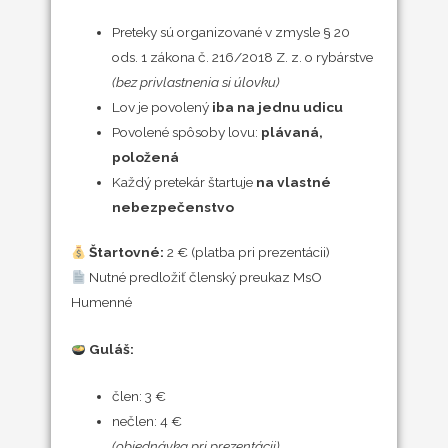
Preteky sú organizované v zmysle § 20
ods. 1 zákona č. 216/2018 Z. z. o rybárstve
(bez privlastnenia si úlovku)
Lov je povolený
iba na jednu udicu
Povolené spôsoby lovu:
plávaná,
položená
Každý pretekár štartuje
na vlastné
nebezpečenstvo
Štartovné:
2 € (platba pri prezentácii)
Nutné predložiť členský preukaz MsO
Humenné
Guláš:
člen: 3 €
nečlen: 4 €
(objednávka pri prezentácii)