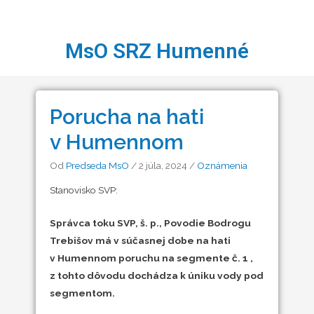
MsO SRZ Humenné
Porucha na hati
v Humennom
Od
Predseda MsO
/
2 júla, 2024
/
Oznámenia
Stanovisko SVP:
Správca toku SVP, š. p., Povodie Bodrogu
Trebišov má v súčasnej dobe na hati
v Humennom poruchu na segmente č. 1 ,
z tohto dôvodu dochádza k úniku vody pod
segmentom.