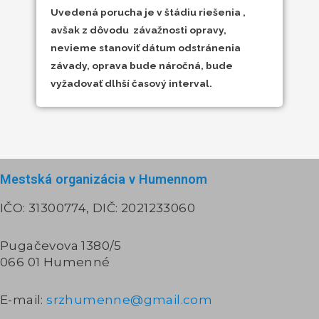
Uvedená porucha je v štádiu riešenia ,
avšak z dôvodu závažnosti opravy,
nevieme stanoviť dátum odstránenia
závady, oprava bude náročná, bude
vyžadovať dlhší časový interval.
Mestská organizácia v Humennom
IČO: 31300774, DIČ: 2021233060
Pugačevova 1380/5
066 01 Humenné
E-mail:
srzhumenne@gmail.com