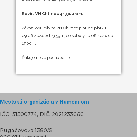
Revír: VN Chlmec 4-3300-1-1
Zákaz lovu rýb na VN Chlmec platí od piatku
09.08.2024 od 23,59h., do soboty 10.08.2024 do
17.00 h.
Ďakujeme za pochopenie.
Mestská organizácia v Humennom
IČO: 31300774, DIČ: 2021233060
Pugačevova 1380/5