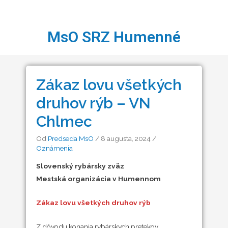
MsO SRZ Humenné
Zákaz lovu všetkých
druhov rýb – VN
Chlmec
Od
Predseda MsO
/
8 augusta, 2024
/
Oznámenia
Slovenský rybársky zväz
Mestská organizácia v Humennom
Zákaz lovu všetkých druhov rýb
Z dôvodu konania rybárskych pretekov