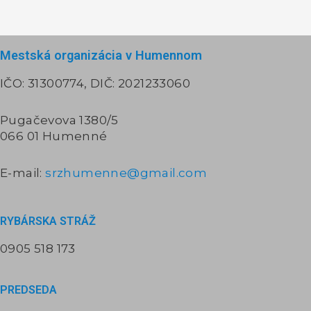
Mestská organizácia v Humennom
IČO: 31300774, DIČ: 2021233060
Pugačevova 1380/5
066 01 Humenné
E-mail:
srzhumenne@gmail.com
RYBÁRSKA STRÁŽ​
0905 518 173
PREDSEDA