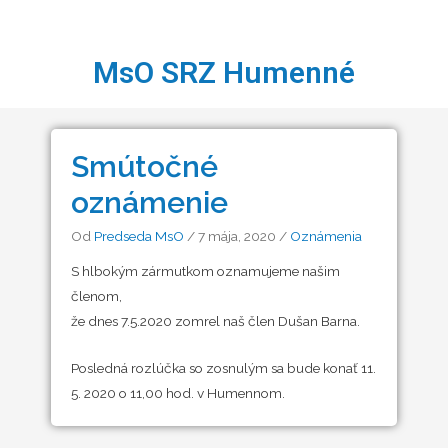
MsO SRZ Humenné
Smútočné
oznámenie
Od
Predseda MsO
/
7 mája, 2020
/
Oznámenia
S hlbokým zármutkom oznamujeme našim
členom,
že dnes 7.5.2020 zomrel naš člen Dušan Barna.
Posledná rozlúčka so zosnulým sa bude konať 11.
5. 2020 o 11,00 hod. v Humennom.